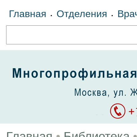
Главная
Отделения
Вра
•
•
Главная
•
Библиотека