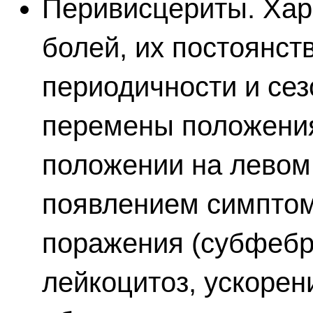
Перивисцериты. Хар
болей, их постоянст
периодичности и сез
перемены положения
положении на левом 
появлением симптом
поражения (субфебр
лейкоцитоз, ускоре