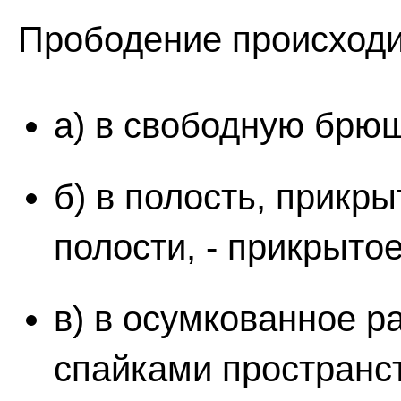
Прободение происходи
а) в свободную брю
б) в полость, прик
полости, - прикрыто
в) в осумкованное 
спайками пространс