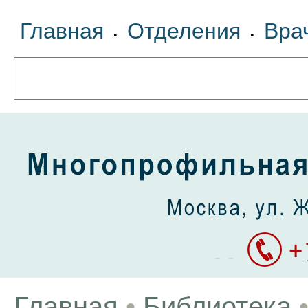
Главная
Отделения
Вра
•
•
Главная
•
Библиотека