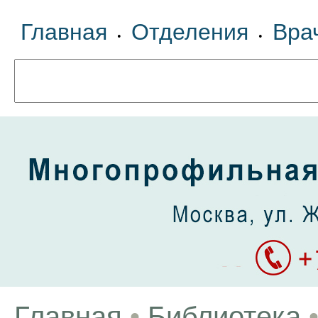
Главная
Отделения
Вра
•
•
Главная
•
Библиотека