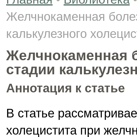
Желчнокаменная болез
калькулезного холецис
Желчнокаменная б
стадии калькулез
Аннотация к статье
В статье рассматривае
холецистита при желч