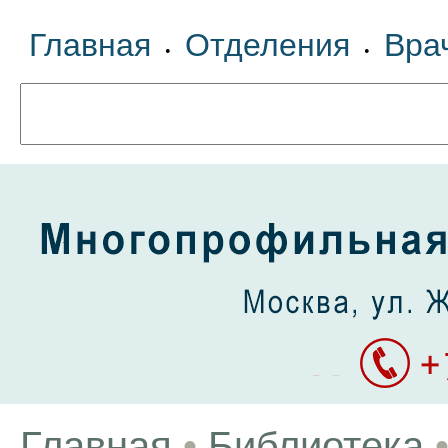
Главная
Отделения
Вра
•
•
Главная
•
Библиотека