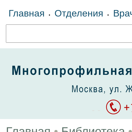
Главная
Отделения
Вра
•
•
Главная
•
Библиотека