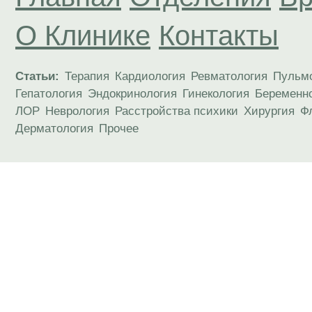
О Клинике
Контакты
Статьи:
Терапия
Кардиология
Ревматология
Пульм
Гепатология
Эндокринология
Гинекология
Беременн
ЛОР
Неврология
Расстройства психики
Хирургия
Ф
Дерматология
Прочее
Материалы, размещенные на данной странице
публичной офертой. Посетители сайта не дол
рекомендаций. ООО «ТН-Клиника» не несёт о
возникшие в результате использования инфо
ЕСТЬ ПРОТИВОПОКАЗАН