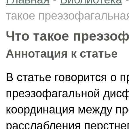
такое преэзофагальна
Что такое преэзо
Аннотация к статье
В статье говорится о 
преэзофагальной дисф
координация между пр
расслабления перстне