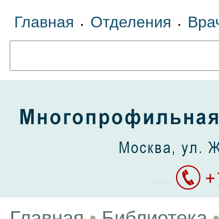
Главная
Отделения
Вра
•
•
Главная
•
Библиотека