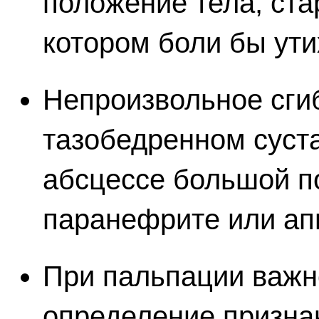
положение тела, ста
котором боли бы ути
Непроизвольное сги
тазобедренном суст
абсцессе большой 
паранефрите или ап
При пальпации важн
определение призна