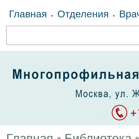
Главная
Отделения
Вра
•
•
Главная
•
Библиотека