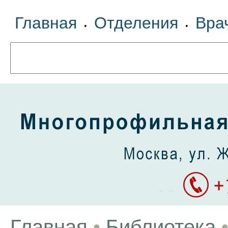
Главная
Отделения
Вра
•
•
Главная
•
Библиотека