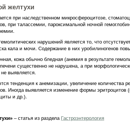
ой желтухи
ется при наследственном микросфероцитозе, стоматоц
в, при талассемии, пароксимальной ночной гемоглоби
немии.
емолитических нарушений является то, что отсутствует
ска кала и мочи. Содержание в них уробилиногенов пов
ная, кожа обычно бледная (анемия в результате гемоли
печени существенно не нарушена, а при морфологичес
не выявляется.
тся тенденция к анемизации, увеличение количества ре
ов. Иногда выявляется изменение формы эритроцитов (
иты и др.).
тухи»
– статья из раздела
Гастроэнтерология