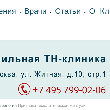
ения
Врачи
Статьи
О Кл
•
•
•
ерология
Признаки гемолитической желтухи