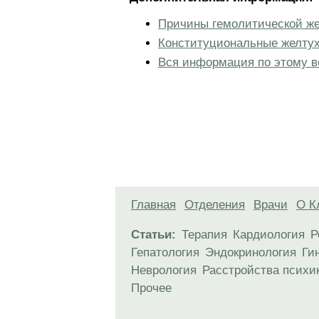
Причины гемолитической ж
Конституциональные желтух
Вся информация по этому в
Главная
Отделения
Врачи
О К
Статьи:
Терапия
Кардиология
Р
Гепатология
Эндокринология
Ги
Неврология
Расстройства психи
Прочее