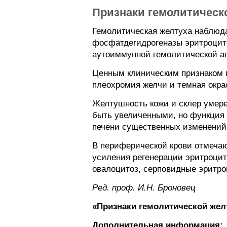
Признаки гемолитическ
Гемолитическая желтуха наблюда
фосфатдегидрогеназы эритроцито
аутоиммунной гемолитической а
Ценным клиническим признаком г
плеохромия желчи и темная окра
Желтушность кожи и склер умерен
быть увеличенными, но функция 
печени существенных изменений 
В периферической крови отмечаю
усиления регенерации эритроцит
овалоцитоз, серповидные эритроц
Ред. проф. И.Н. Броновец
«Признаки гемолитической жел
Дополнительная информация: