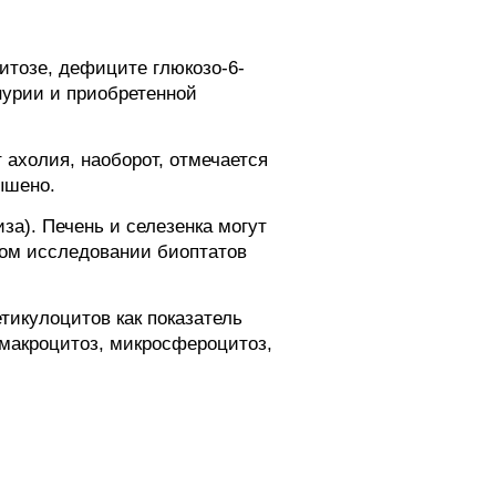
итозе, дефиците глюкозо-6-
нурии и приобретенной
 ахолия, наоборот, отмечается
ышено.
за). Печень и селезенка могут
ком исследовании биоптатов
тикулоцитов как показатель
макроцитоз, микросфероцитоз,