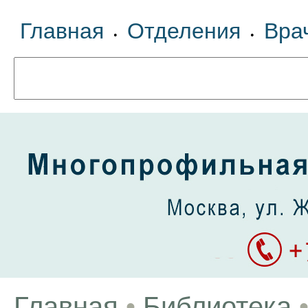
Главная
Отделения
Вра
•
•
Главная
•
Библиотека