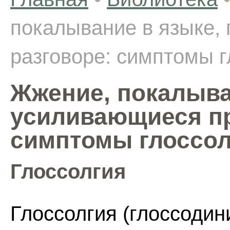
покалывание в языке, 
разговоре: симптомы г
Жжение, покалыван
усиливающиеся пр
симптомы глоссол
Глоссолгия
Глоссолгия (глоссодини