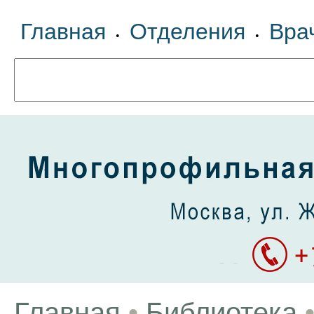
Главная
Отделения
Вра
•
•
Главная
•
Библиотека