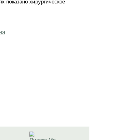
х показано хирургическое
ия