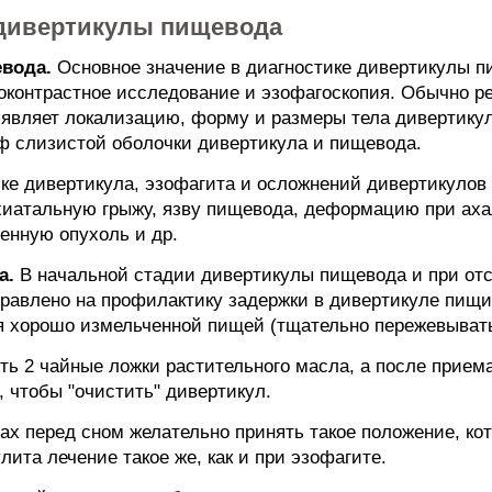
 дивертикулы пищевода
вода.
Основное значение в диагностике дивертикулы п
оконтрастное исследование и эзофагоскопия. Обычно р
ыявляет локализацию, форму и размеры тела дивертику
еф слизистой оболочки дивертикула и пищевода.
ике дивертикула, эзофагита и осложнений дивертикул
хиатальную грыжу, язву пищевода, деформацию при ах
енную опухоль и др.
а.
В начальной стадии дивертикулы пищевода и при от
правлено на профилактику задержки в дивертикуле пищи
 хорошо измельченной пищей (тщательно пережевывать
ть 2 чайные ложки растительного масла, а после прием
, чтобы "очистить" дивертикул.
ах перед сном желательно принять такое положение, ко
лита лечение такое же, как и при эзофагите.