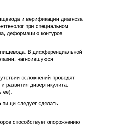
ищевода и верификации диагноза
ентгенолог при специальном
ла, деформацию контуров
ов пищевода. В дифференциальной
алазии, нагноившуюся
сутствии осложнений проводят
 и развития дивертикулита.
 ее).
а пищи следует сделать
торое способствует опорожнению