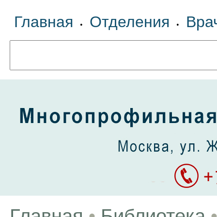
Главная
Отделения
Вра
•
•
Главная
•
Библиотека