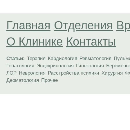
Главная
Отделения
Вр
О Клинике
Контакты
Статьи:
Терапия
Кардиология
Ревматология
Пульм
Гепатология
Эндокринология
Гинекология
Беременн
ЛОР
Неврология
Расстройства психики
Хирургия
Ф
Дерматология
Прочее
Материалы, размещенные на данной странице
публичной офертой. Посетители сайта не дол
рекомендаций. ООО «ТН-Клиника» не несёт о
возникшие в результате использования инфо