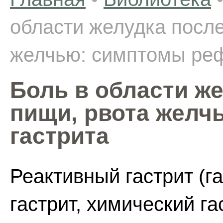
области желудка посл
желчью: симптомы реф
Боль в области ж
пищи, рвота желч
гастрита
Реактивный гастрит (г
гастрит, химический га