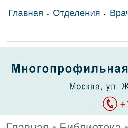
Главная
Отделения
Вра
•
•
Главная
•
Библиотека