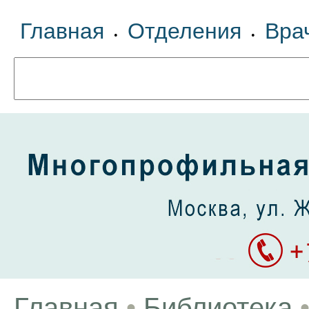
Главная
Отделения
Вра
•
•
Главная
•
Библиотека