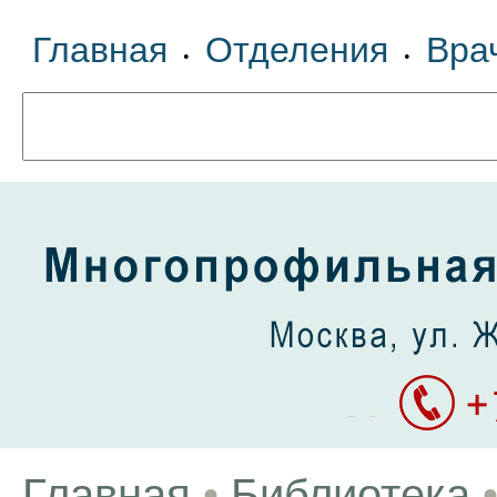
Главная
Отделения
Вра
•
•
Главная
•
Библиотека