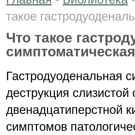
такое гастродуоденал
Что такое гастро
симптоматическая
Гастродуоденальная си
деструкция слизистой 
двенадцатиперстной к
симптомов патологичес