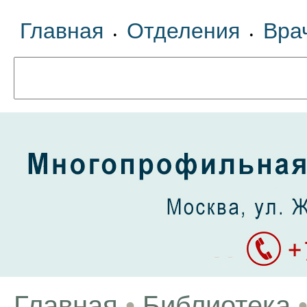
Главная
Отделения
Вра
•
•
Главная
•
Библиотека