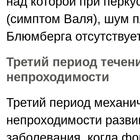
над которой при перку
(симптом Валя), шум 
Блюмберга отсутствует
Третий период течен
непроходимости
Третий период механи
непроходимости развив
заболевания, когда ф