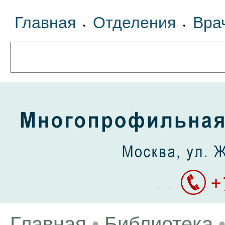
Главная
Отделения
Вра
•
•
Главная
•
Библиотека