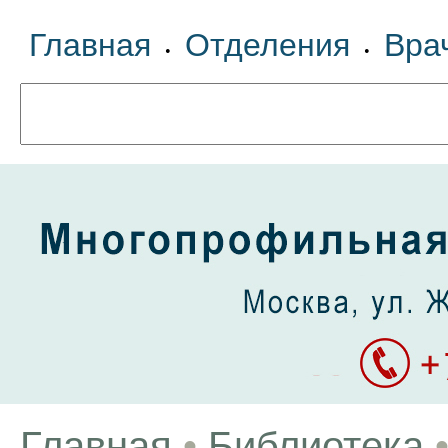
Главная
Отделения
Вра
•
•
Главная
•
Библиотека