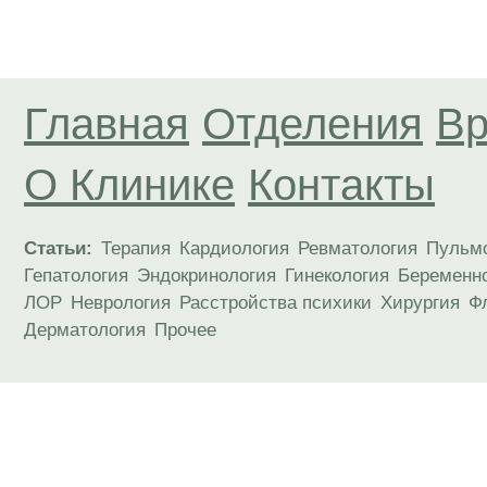
Главная
Отделения
Вр
О Клинике
Контакты
Статьи:
Терапия
Кардиология
Ревматология
Пульм
Гепатология
Эндокринология
Гинекология
Беременн
ЛОР
Неврология
Расстройства психики
Хирургия
Ф
Дерматология
Прочее
Материалы, размещенные на данной странице
публичной офертой. Посетители сайта не дол
рекомендаций. ООО «ТН-Клиника» не несёт о