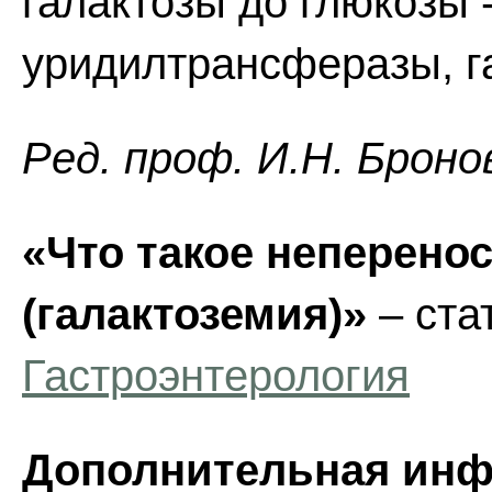
галактозы до глюкозы 
уридилтрансферазы, га
Ред. проф. И.Н. Броно
«Что такое неперено
(галактоземия)»
– ста
Гастроэнтерология
Дополнительная инф