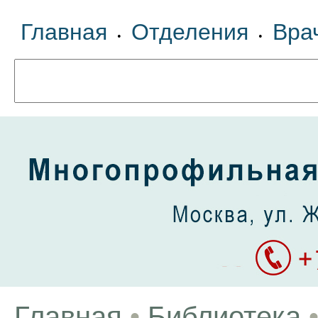
Главная
Отделения
Вра
•
•
Главная
•
Библиотека