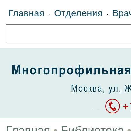
Главная
Отделения
Вра
•
•
Главная
•
Библиотека