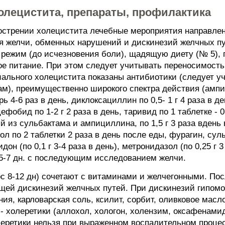
олецистита, препараты, профилактика
бострении холецистита лечебные мероприятия направле
оя желчи, обменных нарушений и дискинезий желчных п
режим (до исчезновения боли), щадящую диету (№ 5), 
е питание. При этом следует учитывать переносимость
иального холецистита показаны антибиотики (следует у
), преимущественно широкого спектра действия (ампиокс
ь 4-6 раз в день, диклоксациллин по 0,5- 1 г 4 раза в д
фобид по 1-2 г 2 раза в день, таривид по 1 таблетке - 0
ий из сульбактама и ампициллина, по 1,5 г 3 раза вдень
птол по 2 таблетки 2 раза в день после еды, фурагин, с
н (по 0,1 г 3-4 раза в день), метронидазол (по 0,25 г 3 
т 5-7 дн. с последующим исследованием желчи.
с 8-12 дн) сочетают с витаминами и желчегонными. По
щей дискинезий желчных путей. При дискинезий гипомо
я, карловарская соль, ксилит, сорбит, оливковое масло
- холеретики (аллохол, хологон, холензим, оксафенами
олеретики нельзя при выраженном воспалительном проце