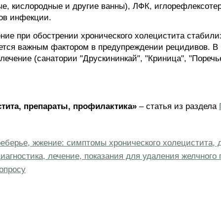
е, кислородные и другие ванны), ЛФК, иглорефлексоте
гов инфекции.
ние при обострении хронического холецистита стабили
яется важным фактором в предупреждении рецидивов. 
 лечение (санатории "Друскининкай", "Криница", "Поречь
стита, препараты, профилактика»
– статья из раздела
еберье, жжение: симптомы хронического холецистита, 
иагностика, лечение, показания для удаления желчного
опросу