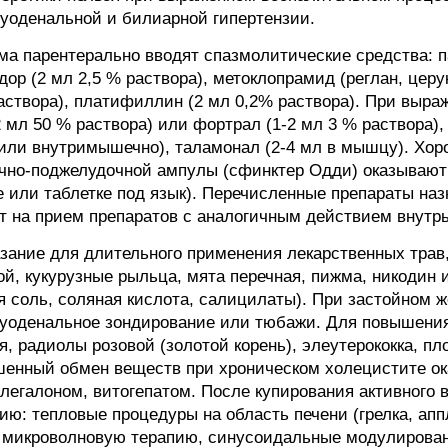
 дуоденальной и билиарной гипертензии.
ма парентерально вводят спазмолитические средства: па
дор (2 мл 2,5 % раствора), метоклопрамид (реглан, церук
 раствора), платифиллин (2 мл 0,2% раствора). При выр
 мл 50 % раствора) или фортрал (1-2 мл 3 % раствора),
 или внутримышечно), таламонал (2-4 мл в мышцу). Хо
чно-поджелудочной ампулы (сфинктер Одди) оказывают
е или таблетке под язык). Перечисленные препараты назн
 на прием препаратов с аналогичным действием внутрь
азание для длительного применения лекарственных тра
й, кукурузные рыльца, мята перечная, пижма, никодин и
я соль, соляная кислота, салицилаты). При застойном 
дуоденальное зондирование или тюбажи. Для повышения
, радиолы розовой (золотой корень), элеутерококка, пл
шенный обмен веществ при хроническом холецистите ок
легалоном, витогепатом. После купирования активного 
ю: тепловые процедуры на область печени (грелка, апп
, микроволновую терапию, синусоидальные модулирован