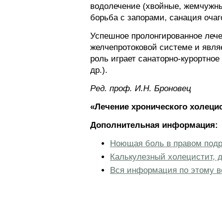
водолечение (хвойные, жемчужны
борьба с запорами, санация оча
Успешное пролонгированное лече
желчепротоковой системе и явл
роль играет санаторно-курортное
др.).
Ред. проф. И.Н. Броновец
«Лечение хронического холеци
Дополнительная информация:
Ноющая боль в правом подр
Калькулезный холецистит, д
Вся информация по этому в