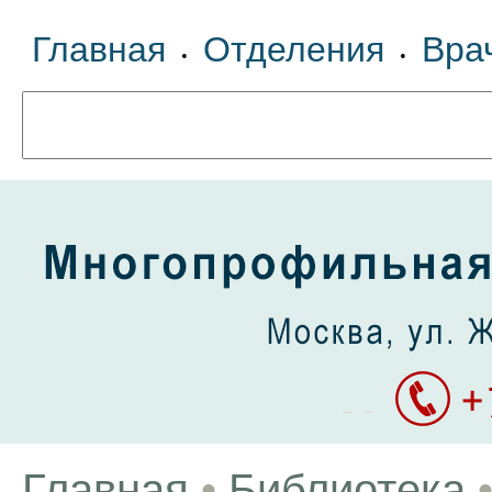
Главная
Отделения
Вра
•
•
Главная
•
Библиотека