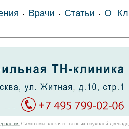
ения
Врачи
Статьи
О Кл
•
•
•
ерология
Симптомы злокачественных опухолей двенадца