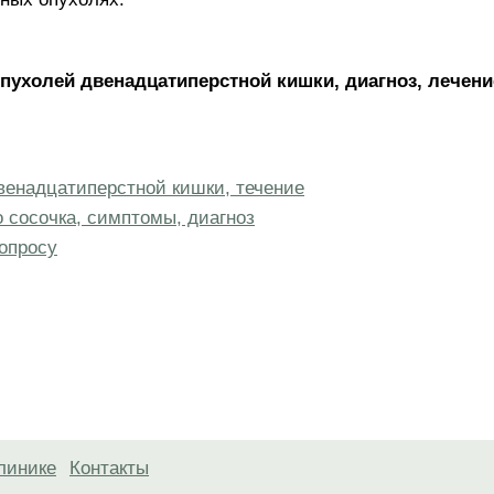
ухолей двенадцатиперстной кишки, диагноз, лечени
венадцатиперстной кишки, течение
 сосочка, симптомы, диагноз
опросу
линике
Контакты