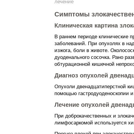
лечение
Симптомы злокачествен
Клиническая картина зло
В раннем периоде клинические п
заболеваний. При опухолях в на
изжога, боли в животе. Околосо
дуоденального сосочка. Рано ра
обтурационной кишечной непрох
Диагноз опухолей двенад
Опухоли двенадцатиперстной киш
помощью гастродуоденоскопии и
Лечение опухолей двенад
При доброкачественных и злокач
лимфосаркомой используется хи
Прогноз плохой при злокачестве