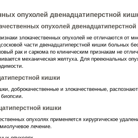
ных опухолей двенадцатиперстной кишки
качественных опухолей двенадцатиперстной
ризнаки злокачественных опухолей не отличаются от м
дсосковой части двенадцатиперстной кишки больных бес
сковый рак и саркома по клиническим признакам не отл
звивается механическая желтуха. Для прееюнальных опу
одимости.
цатиперстной кишки
ки, доброкачественные и злокачественные, распознают
 биопсии.
цатиперстной кишки
ественных опухолях применяется хирургическое удален
миолучевое лечение.
нных опухолях.