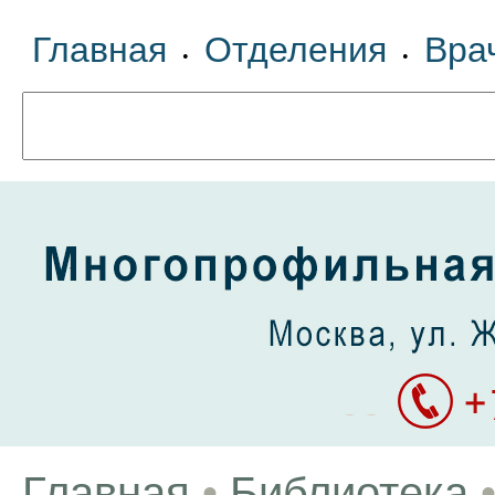
Главная
Отделения
Вра
•
•
Главная
•
Библиотека