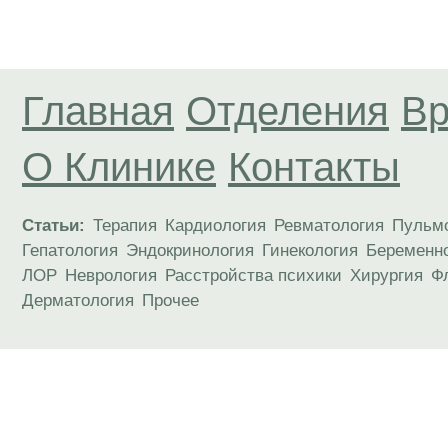
Главная
Отделения
Вр
О Клинике
Контакты
Статьи:
Терапия
Кардиология
Ревматология
Пульм
Гепатология
Эндокринология
Гинекология
Беременн
ЛОР
Неврология
Расстройства психики
Хирургия
Ф
Дерматология
Прочее
Материалы, размещенные на данной странице
публичной офертой. Посетители сайта не дол
рекомендаций. ООО «ТН-Клиника» не несёт о