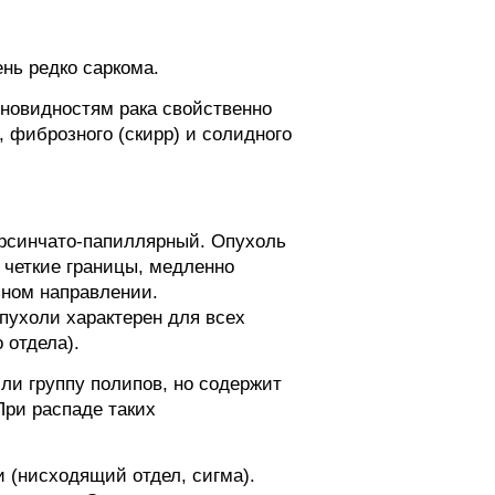
нь редко саркома.
зновидностям рака свойственно
 фиброзного (скирр) и солидного
орсинчато-папиллярный. Опухоль
 четкие границы, медленно
ьном направлении.
пухоли характерен для всех
 отдела).
ли группу полипов, но содержит
При распаде таких
 (нисходящий отдел, сигма).