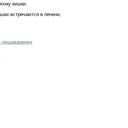
лочку кишки.
шки встречаются в печени,
в пищеварения
е