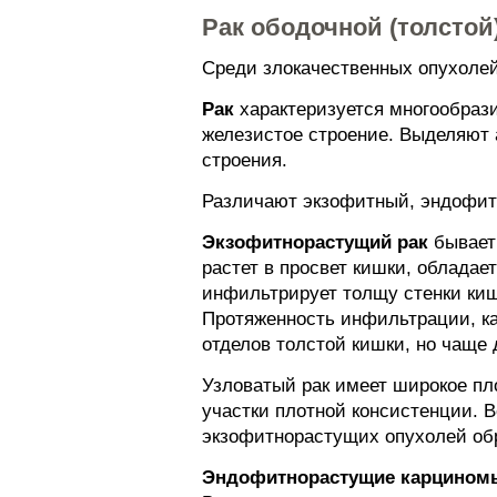
Рак ободочной (толстой
Среди злокачественных опухолей 
Рак
характеризуется многообраз
железистое строение. Выделяют а
строения.
Различают экзофитный, эндофит
Экзофитнорастущий рак
бывает 
растет в просвет кишки, обладае
инфильтрирует толщу стенки ки
Протяженность инфильтрации, ка
отделов толстой кишки, но чаще 
Узловатый рак имеет широкое пл
участки плотной консистенции. В
экзофитнорастущих опухолей обр
Эндофитнорастущие карцином