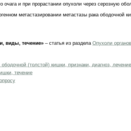
о очага и при прорастании опухоли через серозную обо
генном метастазировании метастазы рака ободочной ки
и, виды, течение»
– статья из раздела
Опухоли органо
ободочной (толстой) кишки, признаки, диагноз, лечени
ишки, течение
опросу