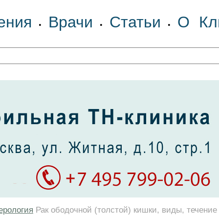
ения
Врачи
Статьи
О Кл
•
•
•
ерология
Рак ободочной (толстой) кишки, виды, течение