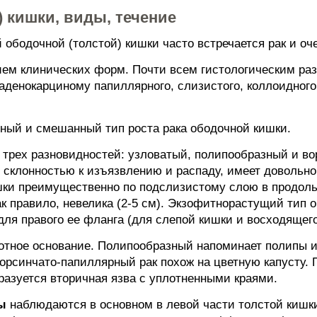
) кишки, виды, течение
ободочной (толстой) кишки часто встречается рак и оче
ием клинических форм. Почти всем гистологическим ра
денокарциному папиллярного, слизистого, коллоидного,
ный и смешанный тип роста рака ободочной кишки.
трех разновидностей: узловатый, полипообразный и в
т склонностью к изъязвлению и распаду, имеет довольно
шки преимущественно по подслизистому слою в продол
к правило, невелика (2-5 см). Экзофитнорастущий тип о
для правого ее фланга (для слепой кишки и восходящего
отное основание. Полипообразный напоминает полипы и
орсинчато-папиллярный рак похож на цветную капусту. 
азуется вторичная язва с уплотненными краями.
ы
наблюдаются в основном в левой части толстой кишки