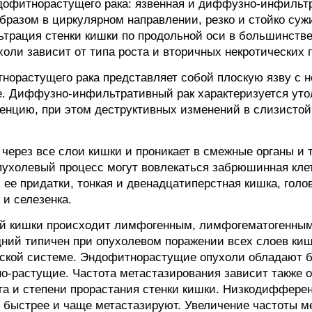
дофитнорастущего рака: язвенная и диффузно-инфильт
бразом в циркулярном направлении, резко и стойко сужи
ьтрация стенки кишки по продольной оси в большинстве
оли зависит от типа роста и вторичных некротических 
норастущего рака представляет собой плоскую язву с 
ее. Диффузно-инфильтративный рак характеризуется ут
нцию, при этом деструктивных изменений в слизистой
 через все слои кишки и проникает в смежные органы и 
опухолевый процесс могут вовлекаться забрюшинная кле
и ее придатки, тонкая и двенадцатиперстная кишка, голо
 и селезенка.
ой кишки происходит лимфогенным, лимфогематогенным
ий типичен при опухолевом поражении всех слоев киш
ской системе. Эндофитнорастущие опухоли обладают б
о-растущие. Частота метастазирования зависит также 
ага и степени прорастания стенки кишки. Низкодиффер
я быстрее и чаще метастазируют. Увеличение частоты 