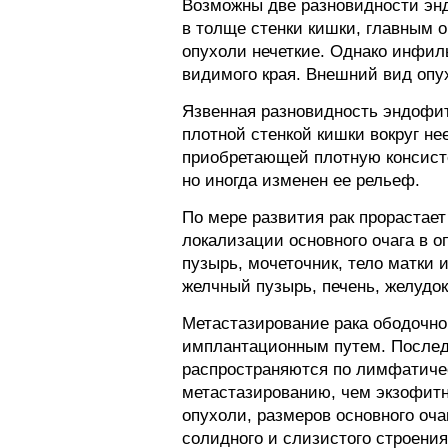
Возможны две разновидности эн
в толще стенки кишки, главным о
опухоли нечеткие. Однако инфил
видимого края. Внешний вид опух
Язвенная разновидность эндофит
плотной стенкой кишки вокруг н
приобретающей плотную консисте
но иногда изменен ее рельеф.
По мере развития рак прорастает
локализации основного очага в 
пузырь, мочеточник, тело матки 
желчный пузырь, печень, желудок
Метастазирование рака ободочн
имплантационным путем. Последн
распространяются по лимфатиче
метастазированию, чем экзофитн
опухоли, размеров основного оч
солидного и слизистого строени