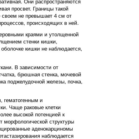
ративная. Они распространяются
вая просвет. Границы такой
 своем не превышает 4 см от
процессов, происходящих в ней.
неровными краями и утолщенной
олщением стенки кишки,
 оболочке кишки не наблюдается,
ткани. В зависимости от
тчатка, брюшная стенка, мочевой
вка поджелудочной железы, почка,
, гематогенным и
ки. Чаще раковые клетки
олее высокой потенцией к
от морфологической структуры
енцированные аденокарциномы
метастазирования наблюдается