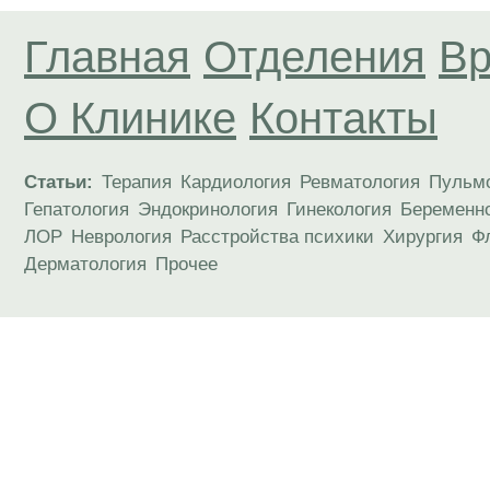
Главная
Отделения
Вр
О Клинике
Контакты
Статьи:
Терапия
Кардиология
Ревматология
Пульм
Гепатология
Эндокринология
Гинекология
Беременн
ЛОР
Неврология
Расстройства психики
Хирургия
Ф
Дерматология
Прочее
Материалы, размещенные на данной странице
публичной офертой. Посетители сайта не дол
рекомендаций. ООО «ТН-Клиника» не несёт о
возникшие в результате использования инфо