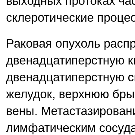
выходных протоках ча
склеротические проце
Раковая опухоль расп
двенадцатиперстную к
двенадцатиперстную с
желудок, верхнюю бр
вены. Метастазирован
лимфатическим сосудам