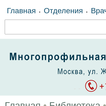
Главная
Отделения
Вра
•
•
Главная
•
Библиотека