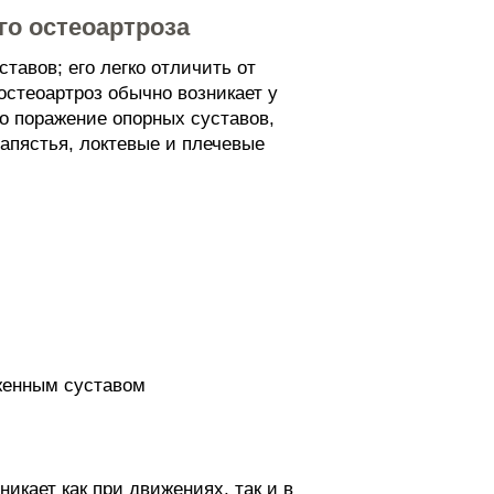
го остеоартроза
авов; его легко отличить от
стеоартроз обычно возникает у
но поражение опорных суставов,
апястья, локтевые и плечевые
женным суставом
никает как при движениях, так и в