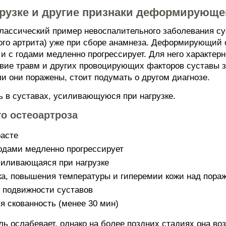
грузке и другие признаки деформирующе
ассический пример невоспалительного заболевания суст
ого артрита) уже при сборе анамнеза. Деформирующий о
и с годами медленно прогрессирует. Для него характер
ствие травм и других провоцирующих факторов суставы з
и они поражены, стоит подумать о другом диагнозе.
 в суставах, усиливающуюся при нагрузке.
о остеоартроза
расте
годами медленно прогрессирует
силивающаяся при нагрузке
ка, повышения температуры и гиперемии кожи над пора
 подвижности суставов
я скованность (менее 30 мин)
ь ослабевает, однако на более поздних стадиях она воз