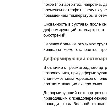
покое (при артритах, напротив,
временем остеофиты ведут к уве
повышением температуры и отек
Скованность в суставах после сн
деформирующий остеоартроз от а
обострений.
Нередко больные отмечают хруст
хряща) он может становиться гро
Деформирующий остеоарт
В отличие от ревматоидного арт
позвоночника, при деформирующе
спинномозговых корешков с появ
соответствующих склеротомах.
Деформирующий остеоартроз пояс
приводящим к псевдоперемежающе
проходит, когда больной останав