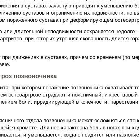
 движения в суставах зачастую приводят к уменьшению 
личению суставов и ограничению их подвижности, но 
ом пораженного сустава при деформирующем остеоартро
а или длительной неподвижности сохраняется недолго - 
ртритов, при которых утренняя скованность длится гор
 при движениях в суставах, причем со временем (по ме
мче.
роз позвоночника
рита, при котором поражение позвоночника охватывает 
м остеоартрозе страдают и поясничный, и крестцовый
лением боли, иррадиирующей в конечности, парестези
ничного отдела позвоночника может осложняться стено
йся хромоте. Для нее характерна боль в ногах при ход
ливается, и уменьшается, когда он садится или наклоняе