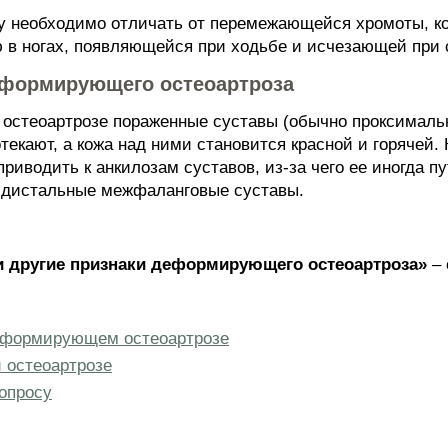
необходимо отличать от перемежающейся хромоты, кот
ю в ногах, появляющейся при ходьбе и исчезающей при 
еформирующего остеоартроза
стеоартрозе пораженные суставы (обычно проксималь
екают, а кожа над ними становится красной и горячей.
риводить к анкилозам суставов, из-за чего ее иногда 
 дистальные межфаланговые суставы.
 и другие признаки деформирующего остеоартроза»
– 
деформирующем остеоартрозе
 остеоартрозе
опросу