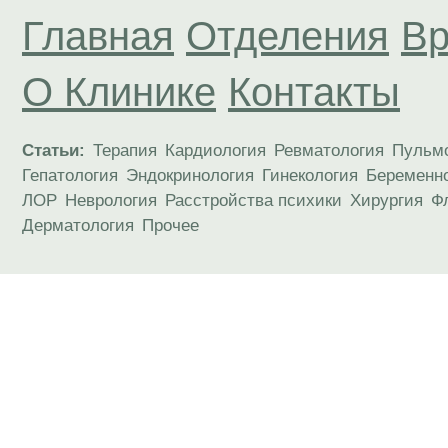
Главная
Отделения
Вр
О Клинике
Контакты
Статьи:
Терапия
Кардиология
Ревматология
Пульм
Гепатология
Эндокринология
Гинекология
Беременн
ЛОР
Неврология
Расстройства психики
Хирургия
Ф
Дерматология
Прочее
Материалы, размещенные на данной странице
публичной офертой. Посетители сайта не дол
рекомендаций. ООО «ТН-Клиника» не несёт о
возникшие в результате использования инфо
ЕСТЬ ПРОТИВОПОКАЗАН