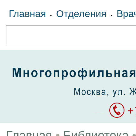
Главная
Отделения
Вра
•
•
Главная
•
Библиотека