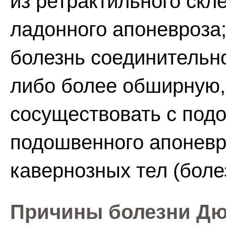
из ретрактильного скл
ладонного апоневроза;
болезнь соединительно
либо более обширную,
сосуществовать с по
подошвенного апоневро
кавернозных тел (болез
Причины болезни Д