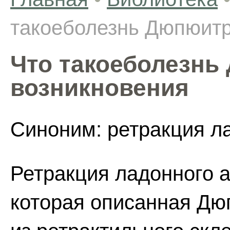
такоеболезнь Дюпюитр
Что такоеболезнь
возникновения
Синоним: ретракция л
Ретракция ладонного а
которая описанная Дюп