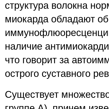
структура волокна нор
миокарда обладают об
иммунофлюоресценции
наличие антимиокардич
что говорит за автои
острого суставного ре
Существует множество 
группе А), причем изв