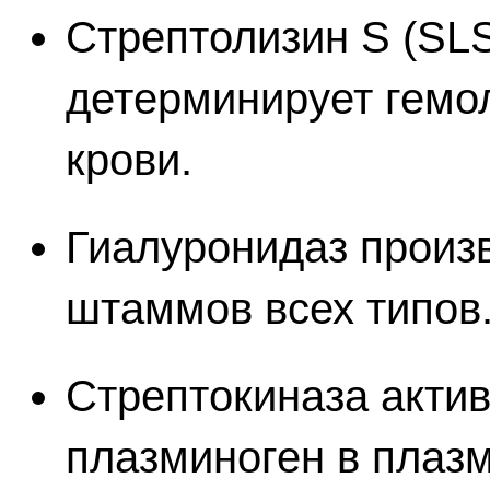
Стрептолизин S (SLS
детерминирует гемол
крови.
Гиалуронидаз произв
штаммов всех типов
Стрептокиназа акти
плазминоген в плаз