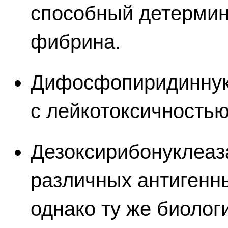
способный детермин
фибрина.
Дифосфопиридиннук
с лейкотоксичностью
Дезоксирибонуклеаз
различных антигенн
однако ту же биоло