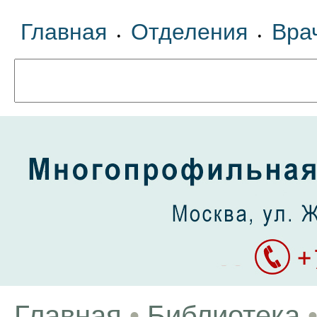
Главная
Отделения
Вра
•
•
Главная
•
Библиотека