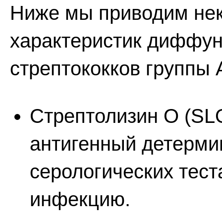
Ниже мы приводим нек
характеристик диффу
стрептококков группы 
Стрептолизин О (SL
антигенный детерми
серологических тес
инфекцию.