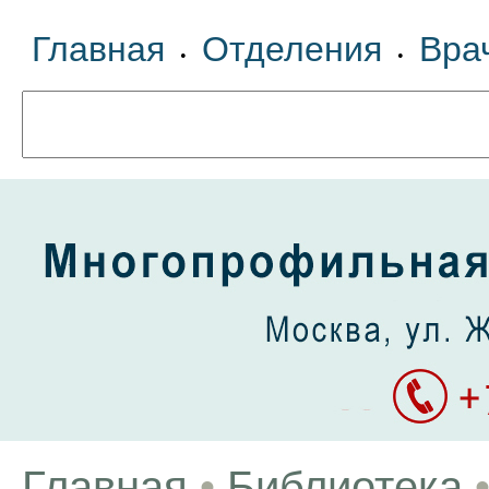
Главная
Отделения
Вра
•
•
Главная
•
Библиотека