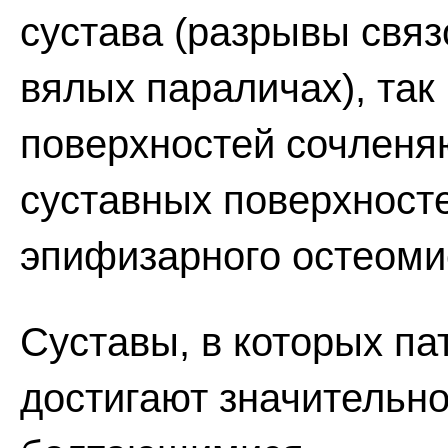
сустава (разрывы связ
вялых параличах), так
поверхностей сочленя
суставных поверхност
эпифизарного остеомие
Суставы, в которых па
достигают значительн