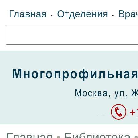
Главная
Отделения
Вра
•
•
Главная
•
Библиотека