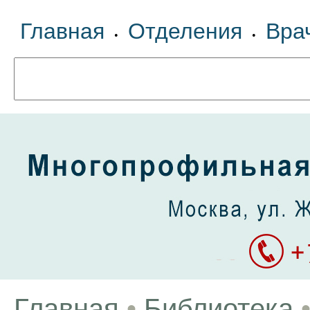
Главная
Отделения
Вра
•
•
Главная
•
Библиотека