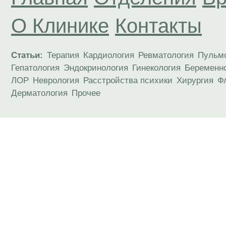
О Клинике
Контакты
Статьи:
Терапия
Кардиология
Ревматология
Пульм
Гепатология
Эндокринология
Гинекология
Беременн
ЛОР
Неврология
Расстройства психики
Хирургия
Ф
Дерматология
Прочее
Материалы, размещенные на данной странице
публичной офертой. Посетители сайта не дол
рекомендаций. ООО «ТН-Клиника» не несёт о
возникшие в результате использования инфо
ЕСТЬ ПРОТИВОПОКАЗАН