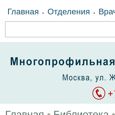
Главная
Отделения
Вра
•
•
Главная
•
Библиотека