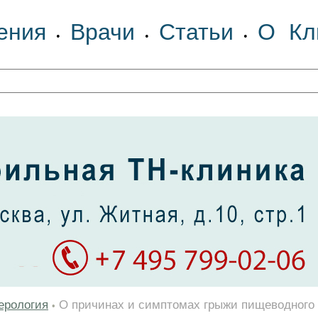
ения
Врачи
Статьи
О Кл
•
•
•
ерология
О причинах и симптомах грыжи пищеводного 
•