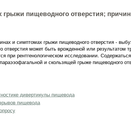
х грыжи пищеводного отверстия; причин
ичинах и симптомах грыжи пищеводного отверстия - выб
го отверстия может быть врожденной или результатом 
тся при рентгенологическом исследовании. Содержаться
 параэзофагальной и скользящей грыже пищеводного от
гностике дивертикулы пищевода
азрывов пищевода
опросу