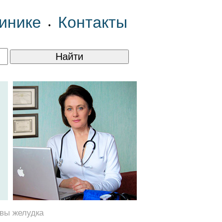
инике
Контакты
•
звы желудка