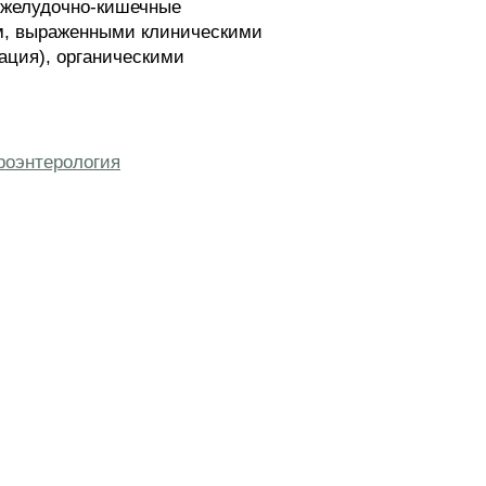
 желудочно-кишечные
ем, выраженными клиническими
ация), органическими
роэнтерология