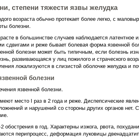
ни, степени тяжести язвы желудка
дого возраста обычно протекает более легко, с малов
рты болезни.
расте в большинстве случаев наблюдается латентное и
 сдвигами и реже бывает болевая форма язвенной бол
звенной болезни может быть типичным, если болезнь из
знь, развивающаяся у лиц пожилого и страческого возр
ления локализуются в слизистой оболочке желудка и по
язвенной болезни
ечения язвенной болезни.
меют место I раз в 2 года и реже. Диспепсические явл
сложнений и нарушений со стороны других органов нет. 
ие.
-2 обострения в год. Характерны изжога, рвота, похуда
аются перипроцесс, деформация луковицы двенадцатип