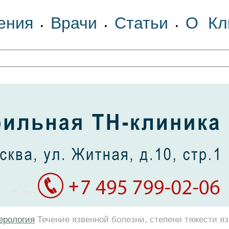
ения
Врачи
Статьи
О Кл
•
•
•
ерология
Течение язвенной болезни, степени тяжести я