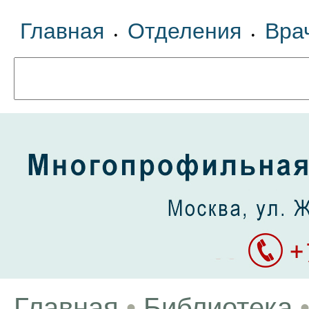
Главная
Отделения
Вра
•
•
Главная
•
Библиотека