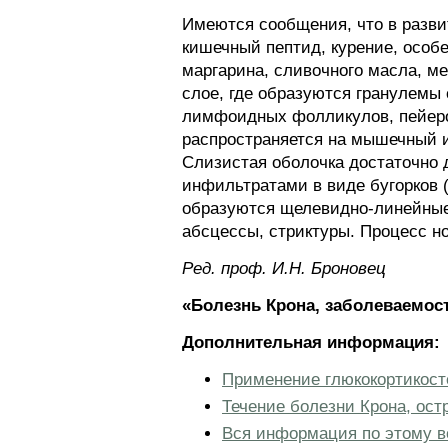
Имеются сообщения, что в разви
кишечный пептид, курение, особ
маргарина, сливочного масла, м
слое, где образуются гранулемы 
лимфоидных фолликулов, пейер
распространяется на мышечный и
Слизистая оболочка достаточно 
инфильтратами в виде бугорков
образуются щелевидно-линейные 
абсцессы, стриктуры. Процесс но
Ред. проф. И.Н. Броновец
«Болезнь Крона, заболеваемос
Дополнительная информация:
Применение глюкокортикост
Течение болезни Крона, ост
Вся информация по этому в