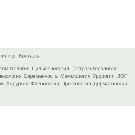
линике
Контакты
евматология
Пульмонология
Гастроэнтерология
некология
Беременность
Маммология
Урология
ЛОР
ки
Хирургия
Флебология
Проктология
Дерматология
анице, носят информационный характер и не являются публичной
х рекомендаций. ООО «ТН-Клиника» не несёт ответственности за в
 информации, размещенной на данной странице.
ПОКАЗАНИЯ, ПОСОВЕТУЙ