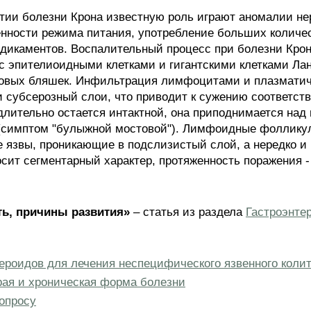
тии болезни Крона известную роль играют аномалии н
енности режима питания, употребление больших количе
едикаментов. Воспалительный процесс при болезни Кро
с эпителиоидными клетками и гигантскими клетками Лан
овых бляшек. Инфильтрация лимфоцитами и плазматич
 субсерозный слои, что приводит к сужению соответств
длительно остается интактной, она приподнимается над
 (симптом "булыжной мостовой"). Лимфоидные фолликул
язвы, проникающие в подслизистый слой, а нередко и
сит сегментарный характер, протяженность поражения - 
ть, причины развития»
– статья из раздела
Гастроэнте
ероидов для лечения неспецифического язвенного коли
рая и хроническая форма болезни
опросу