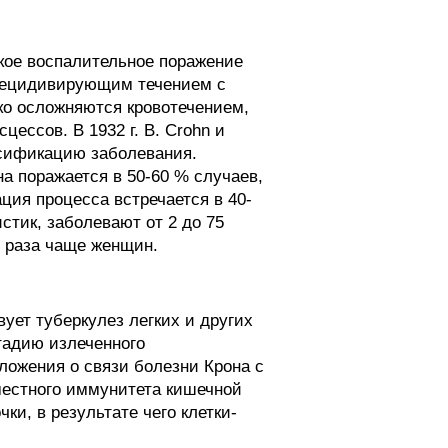
кое воспалительное поражение
 рецидивирующим течением с
ко осложняются кровотечением,
ессов. В 1932 г. В. Crohn и
ссификацию заболевания.
на поражается в 50-60 % случаев,
ация процесса встречается в 40-
стик, заболевают от 2 до 75
2 раза чаще женщин.
вует туберкулез легких и других
тадию излеченного
ложения о связи болезни Крона с
местного иммунитета кишечной
ки, в результате чего клетки-