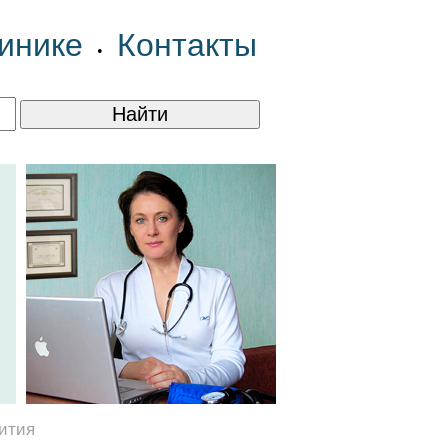
инике
Контакты
•
вития