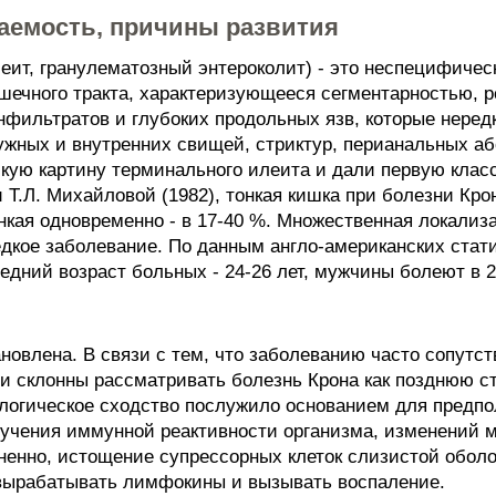
ваемость, причины развития
еит, гранулематозный энтероколит) - это неспецифичес
ишечного тракта, характеризующееся сегментарностью,
фильтратов и глубоких продольных язв, которые неред
ных и внутренних свищей, стриктур, перианальных абсц
скую картину терминального илеита и дали первую кла
 Т.Л. Михайловой (1982), тонкая кишка при болезни Кро
тонкая одновременно - в 17-40 %. Множественная локализ
едкое заболевание. По данным англо-американских стати
редний возраст больных - 24-26 лет, мужчины болеют в 
новлена. В связи с тем, что заболеванию часто сопутст
ли склонны рассматривать болезнь Крона как позднюю с
логическое сходство послужило основанием для предпо
зучения иммунной реактивности организма, изменений 
ненно, истощение супрессорных клеток слизистой оболоч
вырабатывать лимфокины и вызывать воспаление.