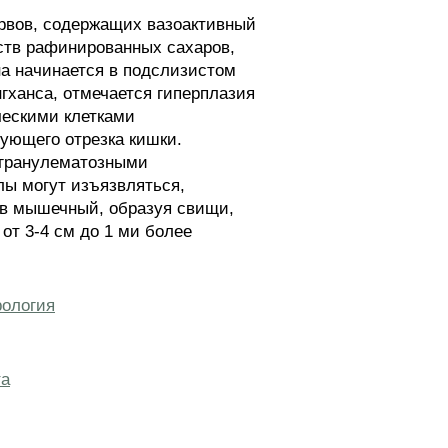
ервов, содержащих вазоактивный
ств рафинированных сахаров,
на начинается в подслизистом
гханса, отмечается гиперплазия
ескими клетками
ующего отрезка кишки.
 гранулематозными
ы могут изъязвляться,
 в мышечный, образуя свищи,
от 3-4 см до 1 ми более
рология
та