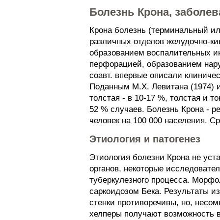
Болезнь Крона, заболе
Крона болезнь (терминальный ил
различных отделов желудочно-к
образованием воспалительных ин
перфорацией, образованием наруж
соавт. впервые описали клиниче
Поданным М.Х. Левитана (1974) и
толстая - в 10-17 %, толстая и 
52 % случаев. Болезнь Крона - р
человек на 100 000 населения. С
Этиология и патогенез
Этиология болезни Крона не уста
органов, некоторые исследовате
туберкулезного процесса. Морфо
саркоидозом Бека. Результаты и
стенки противоречивы, но, несом
хелперы получают возможность 