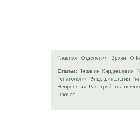
Главная
Отделения
Врачи
О К
Статьи:
Терапия
Кардиология
Р
Гепатология
Эндокринология
Ги
Неврология
Расстройства психи
Прочее
Материалы, размещенные на данной стр
использовать их в качестве медицински
возникшие в результате использования
ЕСТЬ ПРОТИВО