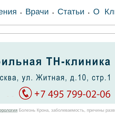
ения
Врачи
Статьи
О Кл
•
•
•
ерология
Болезнь Крона, заболеваемость, причины раз