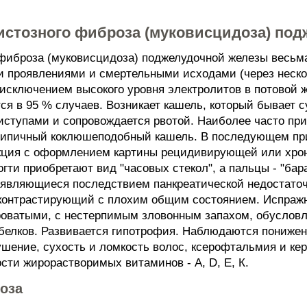
стозного фиброза (муковисцидоза) по
 фиброза (муковисцидоза) поджелудочной железы весьм
проявлениями и смертельными исходами (через нескол
исключением высокого уровня электролитов в потовой 
я в 95 % случаев. Возникает кашель, который бывает с
иступами и сопровождается рвотой. Наиболее часто при
 типичный коклюшеподобный кашель. В последующем пр
кция с оформлением картины рецидивирующей или хрон
гти приобретают вид "часовых стекол", а пальцы - "ба
являющиеся последствием панкреатической недостаточ
, контрастирующий с плохим общим состоянием. Испраж
оватыми, с нестерпимым зловонным запахом, обуслов
лков. Развивается гипотрофия. Наблюдаются понижени
ушение, сухость и ломкость волос, ксерофтальмия и ке
сти жирорастворимых витаминов - A, D, Е, К.
оза