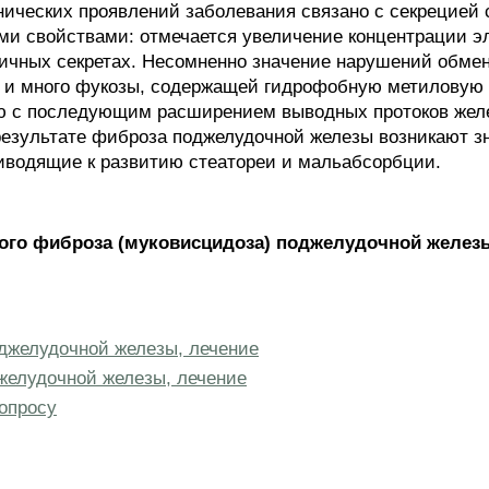
ических проявлений заболевания связано с секрецией 
 свойствами: отмечается увеличение концентрации эл
ичных секретах. Несомненно значение нарушений обме
и много фукозы, содержащей гидрофобную метиловую г
стою с последующим расширением выводных протоков жел
езультате фиброза поджелудочной железы возникают з
иводящие к развитию стеатореи и мальабсорбции.
ого фиброза (муковисцидоза) поджелудочной желез
джелудочной железы, лечение
желудочной железы, лечение
опросу