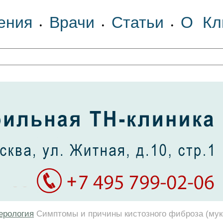
ения
Врачи
Статьи
О Кл
•
•
•
ерология
Симптомы и причины кистозного фиброза (му