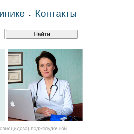
инике
Контакты
•
ковисцидоза) поджелудочной