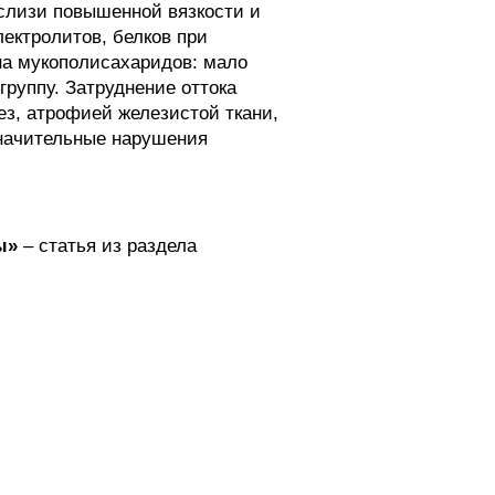
слизи повышенной вязкости и
ектролитов, белков при
на мукополисахаридов: мало
руппу. Затруднение оттока
ез, атрофией железистой ткани,
начительные нарушения
ы»
– статья из раздела