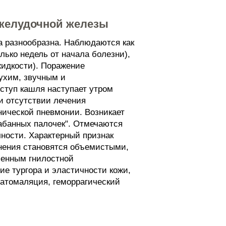
джелудочной железы
а разнообразна. Наблюдаются как
ько недель от начала болезни),
жидкости). Поражение
ухим, звучным и
ступ кашля наступает утром
и отсутствии лечения
ической пневмонии. Возникает
рабанных палочек". Отмечаются
ности. Характерный признак
нения становятся объемистыми,
ленным гнилостной
е тургора и эластичности кожи,
ратомаляция, геморрагический