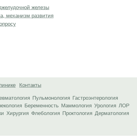
оджелудочной железы
та, механизм развития
опросу
линике
Контакты
евматология
Пульмонология
Гастроэнтерология
некология
Беременность
Маммология
Урология
ЛОР
ки
Хирургия
Флебология
Проктология
Дерматология