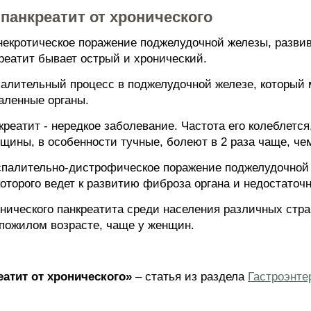
панкреатит от хронического
-некротическое поражение поджелудочной железы, разв
реатит бывает острый и хронический.
палительный процесс в поджелудочной железе, который 
аленные органы.
реатит - нередкое заболевание. Частота его колеблется,
щины, в особенности тучные, болеют в 2 раза чаще, че
оспалительно-дистрофическое поражение поджелудочно
которого ведет к развитию фиброза органа и недостаточ
нического панкреатита среди населения различных стран
 пожилом возрасте, чаще у женщин.
атит от хронического»
– статья из раздела
Гастроэнте