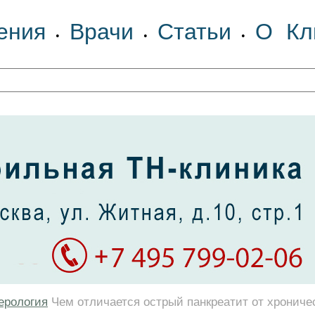
ения
Врачи
Статьи
О Кл
•
•
•
ерология
Чем отличается острый панкреатит от хрониче