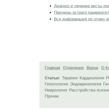
Диагноз и лечение кисты п
Причины острого панкреати
Вся информация по этому в
Главная
Отделения
Врачи
О К
Статьи:
Терапия
Кардиология
Р
Гепатология
Эндокринология
Ги
Неврология
Расстройства психи
Прочее