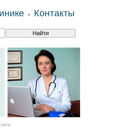
инике
Контакты
•
ского