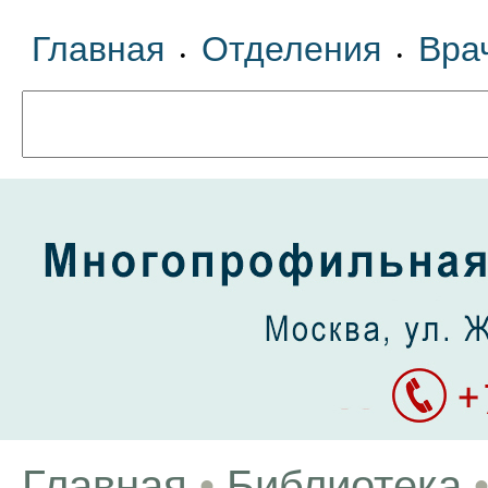
Главная
Отделения
Вра
•
•
Главная
•
Библиотека