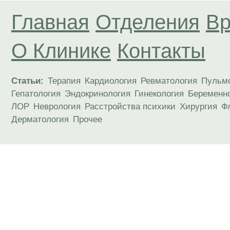
Главная
Отделения
Вр
О Клинике
Контакты
Статьи:
Терапия
Кардиология
Ревматология
Пульм
Гепатология
Эндокринология
Гинекология
Беременн
ЛОР
Неврология
Расстройства психики
Хирургия
Ф
Дерматология
Прочее
Материалы, размещенные на данной странице
публичной офертой. Посетители сайта не дол
рекомендаций. ООО «ТН-Клиника» не несёт о
возникшие в результате использования инфо