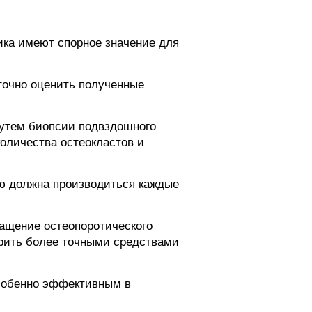
ика имеют спорное значение для
точно оценить полученные
путем биопсии подвздошного
количества остеокластов и
ию должна производиться каждые
ащение остеопоротического
ерить более точными средствами
особенно эффективным в