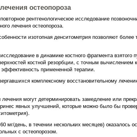
лечения остеопороза
 повторное рентгенологическое исследование позвоночн
ого лечения остеопороза.
собенности изотопная денситометрия позволяют более 
 исследование в динамике костного фрагмента взятого 
оверхностей костной резорбции, с точным вычислением 
ь эффективность примененной терапии.
двергавшихся комплексному восстановительному лечен
 лечения могут детерминировать замедление или прекр
е принес явных улучшений, которые можно было бы пров
ситометрия).
60 мг/день, в течении нескольких месяцев) оказалось 
ольных с остеопорозом.